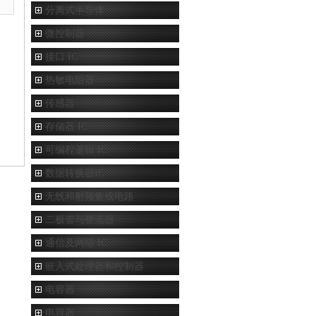
分离式半导体
微控制器
接口 IC
热敏电阻器
传感器
存储器 IC
可编程逻辑 IC
数据转换器IC
无线和射频集成电路
二极管与整流器
通信及网络 IC
嵌入式处理器和控制器
电容器
电容器