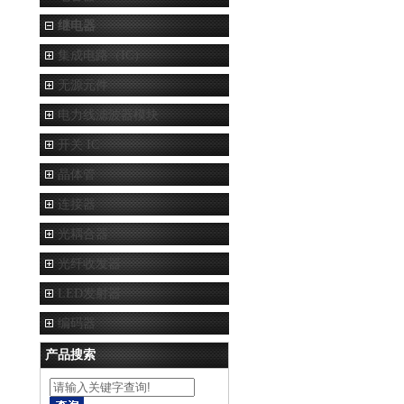
继电器
集成电路（IC）
无源元件
电力线滤波器模块
开关 IC
晶体管
连接器
光耦合器
光纤收发器
LED发射器
编码器
产品搜索