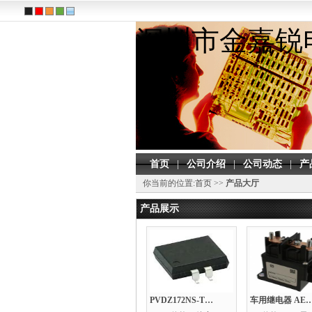
深圳市金嘉锐
首页
|
公司介绍
|
公司动态
|
产
你当前的位置:
首页
>>
产品大厅
产品展示
PVDZ172NS-TPBF
车用继电器 AEV18