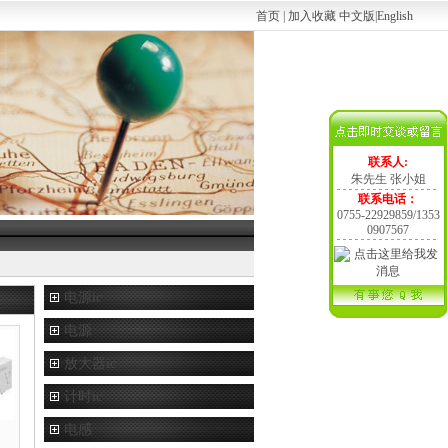
首页
|
加入收藏
中文版
|
English
联系人:
朱先生 张小姐
联系电话：
0755-22929859/1353
0907567
电源ic
电源
放大器ic
计时ic
电感