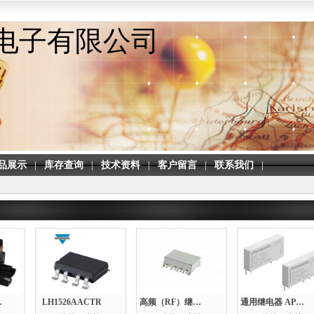
电子有限公司
品展示
|
库存查询
|
技术资料
|
客户留言
|
联系我们
|
024
LH1526AACTR
高频（RF）继电器 > G6K-2F-RF-TR03 DC3
通用继电器 APF30224