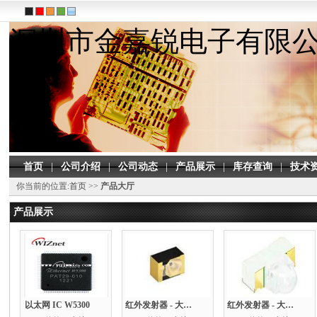
深圳市金嘉锐电子有限
首页
|
公司介绍
|
公司动态
|
产品展示
|
库存查询
|
技术
你当前的位置:
首页
>>
产品大厅
产品展示
以太网 IC W5300
红外发射器 - 大功率 SFH 4646-Z
红外发射器 - 大功率 SFH 4045N