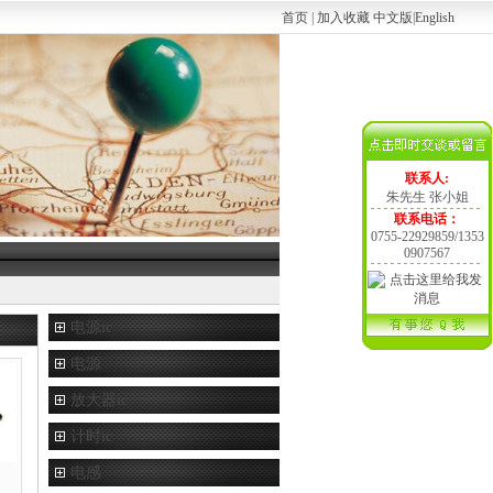
首页
|
加入收藏
中文版
|
English
联系人:
朱先生 张小姐
联系电话：
0755-22929859/1353
0907567
电源ic
电源
放大器ic
计时ic
电感