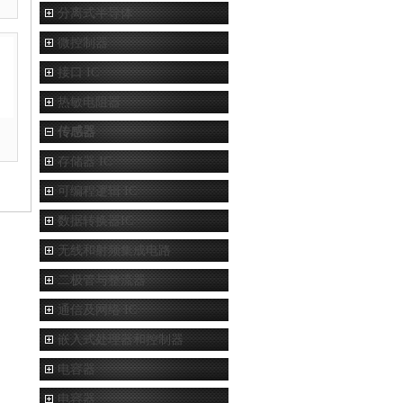
分离式半导体
微控制器
接口 IC
热敏电阻器
传感器
存储器 IC
可编程逻辑 IC
数据转换器IC
无线和射频集成电路
二极管与整流器
通信及网络 IC
嵌入式处理器和控制器
电容器
电容器