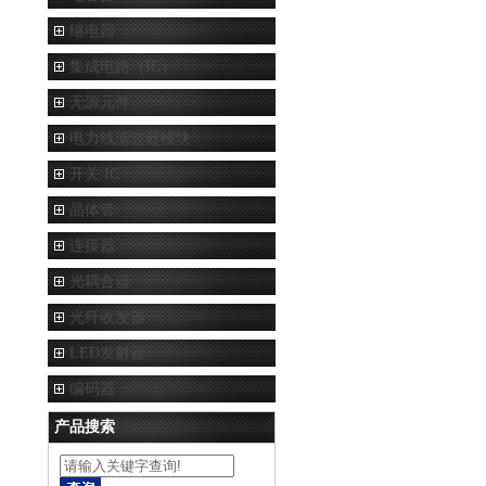
继电器
集成电路（IC）
无源元件
电力线滤波器模块
开关 IC
晶体管
连接器
光耦合器
光纤收发器
LED发射器
编码器
产品搜索