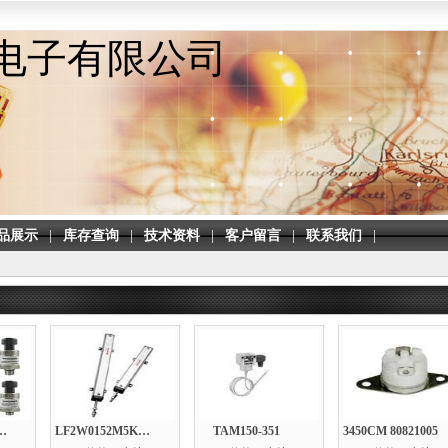
电子有限公司
品展示
|
库存查询
|
技术资料
|
客户留言
|
联系我们
|
AG2XX025BSAAX
LF2W0152M5KB8G
TAM150-351
3450CM 80821005