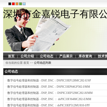
深圳市金嘉锐电子有限
首页
|
公司介绍
|
公司动态
|
产品展示
|
库存查询
|
技术
你当前的位置:
首页
>>
公司动态列表
公司动态
·
数字信号处理器和控制器 - DSP, DSC：DSPIC33EP128MC202-E/SP
·
数字信号处理器和控制器 - DSP, DSC：DSPIC33EP64GP502-I/MM
·
数字信号处理器和控制器 - DSP, DSC ：DSPIC33EP32MC202-H/MM
·
数字信号处理器和控制器 - DSP, DSC ： dsPIC33FJ64MC202-E/MM
·
数字信号处理器和控制器 - DSP, DSC ：dsPIC33EP512MU810-I/PF