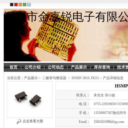
深圳市金嘉锐电子有限
首页
|
公司介绍
|
公司动态
|
产品展示
|
库存查询
|
技术
当前位置：
产品展示
>
二极管与整流器
> HSMP-3816-TR1G >
产品详细信息
HSMP-
联系人：
朱先生 张小姐
电 话：
0755-22929859/135309
手 机：
13530907567微信同号
点击查看大图
Email：
2581021098@qq.com