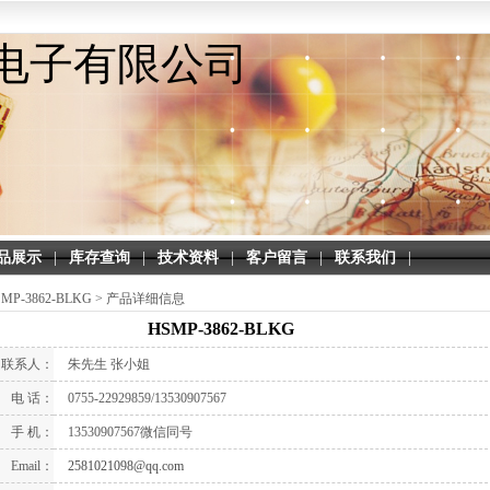
电子有限公司
品展示
|
库存查询
|
技术资料
|
客户留言
|
联系我们
|
MP-3862-BLKG >
产品详细信息
HSMP-3862-BLKG
联系人：
朱先生 张小姐
电 话：
0755-22929859/13530907567
手 机：
13530907567微信同号
Email：
2581021098@qq.com