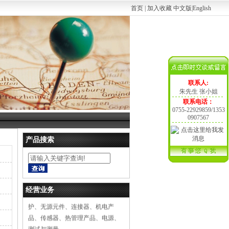
首页
|
加入收藏
中文版
|
English
联系人:
朱先生 张小姐
联系电话：
0755-22929859/1353
0907567
产品搜索
电子元器件营销，技术咨询。 产品
类别：光电产品、嵌入式解决方
案、半导体、集成电路IC、电路保
经营业务
护、无源元件、连接器、机电产
品、传感器、热管理产品、电源、
测试与测量。