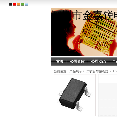
深圳市金嘉锐
首页
|
公司介绍
|
公司动态
|
产
当前位置：
产品展示
>
二极管与整流器
> HS