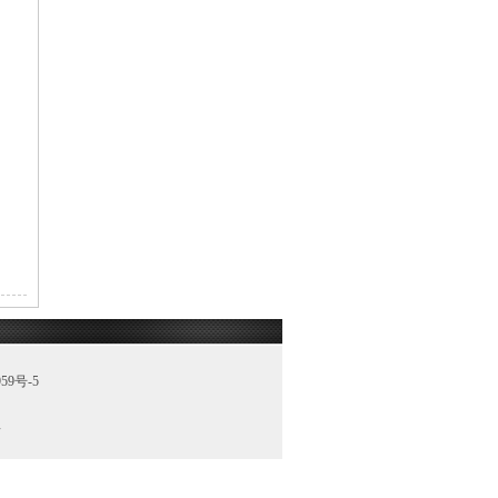
59号-5
理