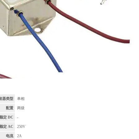
波器类型
单相
配置
两级
 额定 DC
-
 额定 AC
250V
电流
2A