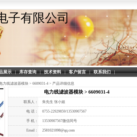
电子有限公司
品展示
|
库存查询
|
技术资料
|
客户留言
|
联系我们
|
电力线滤波器模块 > 6609031-4 >
产品详细信息
电力线滤波器模块 > 6609031-4
联系人：
朱先生 张小姐
电 话：
0755-22929859/13530907567
手 机：
13530907567微信同号
Email：
2581021098@qq.com