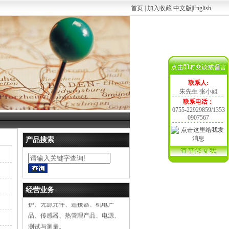
首页
|
加入收藏
中文版
|
English
联系人:
朱先生 张小姐
联系电话：
0755-22929859/1353
0907567
产品搜索
电子元器件营销，技术咨询。 产品
类别：光电产品、嵌入式解决方
案、半导体、集成电路IC、电路保
经营业务
护、无源元件、连接器、机电产
品、传感器、热管理产品、电源、
测试与测量。