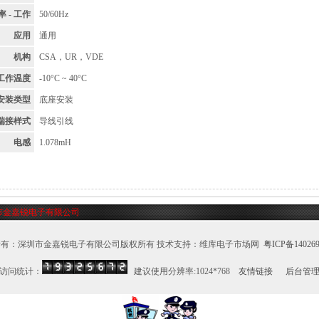
率 - 工作
50/60Hz
应用
通用
机构
CSA，UR，VDE
工作温度
-10°C ~ 40°C
安装类型
底座安装
端接样式
导线引线
电感
1.078mH
市金嘉锐电子有限公司
所有：深圳市金嘉锐电子有限公司版权所有 技术支持：维库电子市场网
粤ICP备140269
访问统计：
建议使用分辨率:1024*768
友情链接
后台管