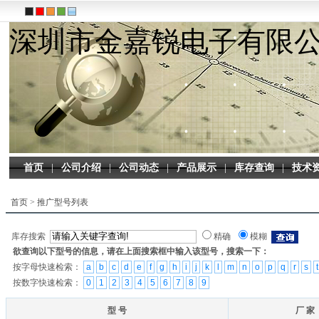
深圳市金嘉锐电子有限
首页
|
公司介绍
|
公司动态
|
产品展示
|
库存查询
|
技术
首页
>
推广型号列表
库存搜索
精确
模糊
欲查询以下型号的信息，请在上面搜索框中输入该型号，搜索一下：
按字母快速检索：
a
b
c
d
e
f
g
h
i
j
k
l
m
n
o
p
q
r
s
t
按数字快速检索：
0
1
2
3
4
5
6
7
8
9
型 号
厂 家