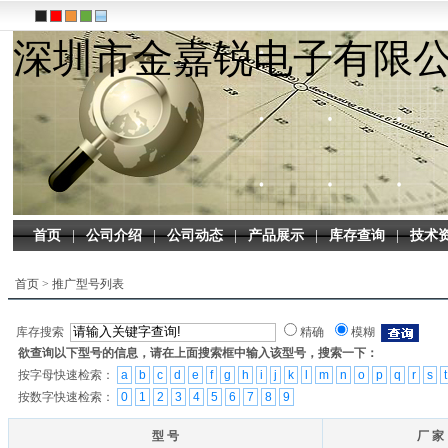
深圳市金嘉锐电子有限
首页
|
公司介绍
|
公司动态
|
产品展示
|
库存查询
|
技术
首页
>
推广型号列表
库存搜索
精确
模糊
欲查询以下型号的信息，请在上面搜索框中输入该型号，搜索一下：
按字母快速检索：
a
b
c
d
e
f
g
h
i
j
k
l
m
n
o
p
q
r
s
t
按数字快速检索：
0
1
2
3
4
5
6
7
8
9
型 号
厂 家