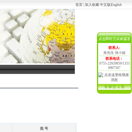
首页
|
加入收藏
中文版
|
English
联系人:
朱先生 张小姐
联系电话：
0755-22929859/1353
0907567
批 号