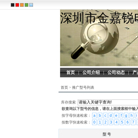
深圳市金嘉锐
首页
|
公司介绍
|
公司动态
|
产
首页
>
推广型号列表
库存搜索
欲查询以下型号的信息，请在上面搜索框中输
按字母快速检索：
a
b
c
d
e
f
g
h
i
按数字快速检索：
0
1
2
3
4
5
6
7
型 号