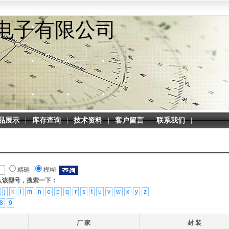
电子有限公司
品展示
|
库存查询
|
技术资料
|
客户留言
|
联系我们
|
精确
模糊
入该型号，搜索一下：
j
k
l
m
n
o
p
q
r
s
t
u
v
w
x
y
z
8
9
厂 家
封 装