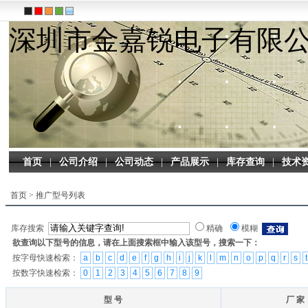
深圳市金嘉锐电子有限
首页
|
公司介绍
|
公司动态
|
产品展示
|
库存查询
|
技术
首页
>
推广型号列表
库存搜索
精确
模糊
欲查询以下型号的信息，请在上面搜索框中输入该型号，搜索一下：
按字母快速检索：
a
b
c
d
e
f
g
h
i
j
k
l
m
n
o
p
q
r
s
t
按数字快速检索：
0
1
2
3
4
5
6
7
8
9
型 号
厂 家