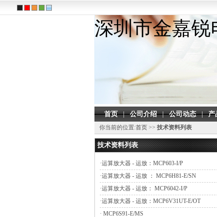
深圳市金嘉锐
首页
|
公司介绍
|
公司动态
|
产
你当前的位置:
首页
>>
技术资料列表
技术资料列表
·
运算放大器 - 运放：MCP603-I/P
·
运算放大器 - 运放 ： MCP6H81-E/SN
·
运算放大器 - 运放： MCP6042-I/P
·
运算放大器 - 运放：MCP6V31UT-E/OT
·
MCP6S91-E/MS